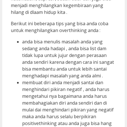
menjadi menghilangkan kegembiraan yang
hilang di dlaam hidup kita .
Berikut ini beberapa tips yang bisa anda coba
untuk menghilangkan overthinking anda :
anda bisa menulis masalah anda yang
sedang anda hadapi , anda bisa list dam
tidak lupa untuk jujur dengan perasaan
anda sendiri karena dengan cara ini sangat
bisa membantu anda untuk lebih santai
menghadapi masalah yang anda almi .
membuat diri anda menjadi santai dan
menghindari pikiran negatif , anda harus
mengetahui nya bagaimana anda harus
membahagiakan diri anda sendiri dan di
mulai dai menghindari pikiran yang negatif
maka anda harus selalu berpikiran
positivethinking atau anda juga bisa hang