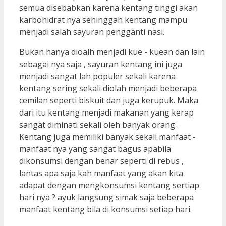
semua disebabkan karena kentang tinggi akan
karbohidrat nya sehinggah kentang mampu
menjadi salah sayuran pengganti nasi.
Bukan hanya dioalh menjadi kue - kuean dan lain
sebagai nya saja , sayuran kentang ini juga
menjadi sangat lah populer sekali karena
kentang sering sekali diolah menjadi beberapa
cemilan seperti biskuit dan juga kerupuk. Maka
dari itu kentang menjadi makanan yang kerap
sangat diminati sekali oleh banyak orang .
Kentang juga memiliki banyak sekali manfaat -
manfaat nya yang sangat bagus apabila
dikonsumsi dengan benar seperti di rebus ,
lantas apa saja kah manfaat yang akan kita
adapat dengan mengkonsumsi kentang sertiap
hari nya ? ayuk langsung simak saja beberapa
manfaat kentang bila di konsumsi setiap hari.