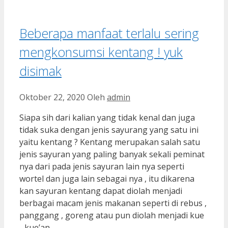
Beberapa manfaat terlalu sering
mengkonsumsi kentang ! yuk
disimak
Oktober 22, 2020
Oleh
admin
Siapa sih dari kalian yang tidak kenal dan juga
tidak suka dengan jenis sayurang yang satu ini
yaitu kentang ? Kentang merupakan salah satu
jenis sayuran yang paling banyak sekali peminat
nya dari pada jenis sayuran lain nya seperti
wortel dan juga lain sebagai nya , itu dikarena
kan sayuran kentang dapat diolah menjadi
berbagai macam jenis makanan seperti di rebus ,
panggang , goreng atau pun diolah menjadi kue
- kue’an.