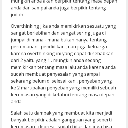
mungkin anda akan berpikir tentang masa depan
anda dan sampai anda juga berpikir tentang
jodoh.
Overthinking jika anda memikirkan sesuatu yang
sangat berlebihan dan sangat sering juga di
jumpai di mana - mana bukan hanya tentang
pertemanan , pendidikan , dan juga keluarga
karena overthinking ini yang dapat di sebabkan
dari 2 yaitu yang 1 . mungkin anda sedang
memikirkan tentang masa lalu anda karena anda
sudah membuat penyesalan yang sampai
sekarang belum di selesai kan , penyebab yang
ke 2 marupakan penyebab yang memiliki sebuah
kecemasan yang di ketahui tentang masa depan
anda .
Salah satu dampak yang membuat kita menjadi
banyak berpikir adalah gangguan yang seperti
kecemasan , depresi , sudah tidur dan juga bisa