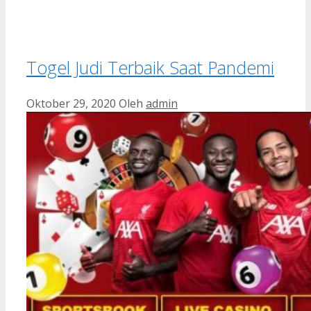
Togel Judi Terbaik Saat Pandemi
Oktober 29, 2020
Oleh
admin