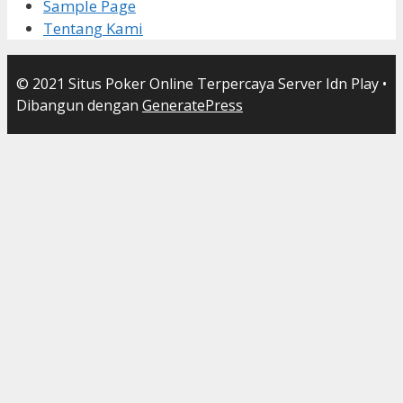
Sample Page
Tentang Kami
© 2021 Situs Poker Online Terpercaya Server Idn Play
•
Dibangun dengan
GeneratePress