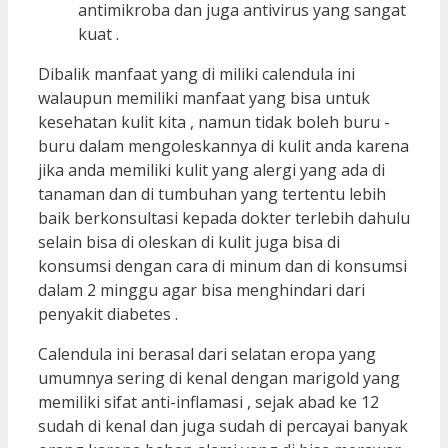
antimikroba dan juga antivirus yang sangat
kuat .
Dibalik manfaat yang di miliki calendula ini
walaupun memiliki manfaat yang bisa untuk
kesehatan kulit kita , namun tidak boleh buru -
buru dalam mengoleskannya di kulit anda karena
jika anda memiliki kulit yang alergi yang ada di
tanaman dan di tumbuhan yang tertentu lebih
baik berkonsultasi kepada dokter terlebih dahulu
selain bisa di oleskan di kulit juga bisa di
konsumsi dengan cara di minum dan di konsumsi
dalam 2 minggu agar bisa menghindari dari
penyakit diabetes .
Calendula ini berasal dari selatan eropa yang
umumnya sering di kenal dengan marigold yang
memiliki sifat anti-inflamasi , sejak abad ke 12
sudah di kenal dan juga sudah di percayai banyak