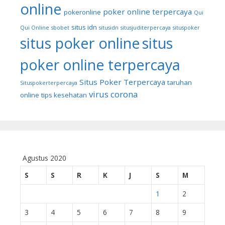
online
poker online terpercaya
pokeronline
Qui
situs idn
Qui Online
sbobet
situsidn
situsjuditerpercaya
situspoker
situs poker online
situs
poker online terpercaya
Situs Poker Terpercaya
taruhan
Situspokerterpercaya
virus corona
online
tips kesehatan
Agustus 2020
S
S
R
K
J
S
M
1
2
3
4
5
6
7
8
9