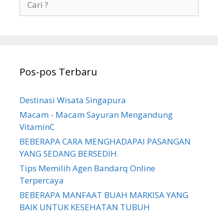
u
a
l
r
i
i
s
u
a
n
n
Pos-pos Terbaru
t
u
k
Destinasi Wisata Singapura
:
Macam - Macam Sayuran Mengandung
VitaminC
BEBERAPA CARA MENGHADAPAI PASANGAN
YANG SEDANG BERSEDIH.
Tips Memilih Agen Bandarq Online
Terpercaya
BEBERAPA MANFAAT BUAH MARKISA YANG
BAIK UNTUK KESEHATAN TUBUH