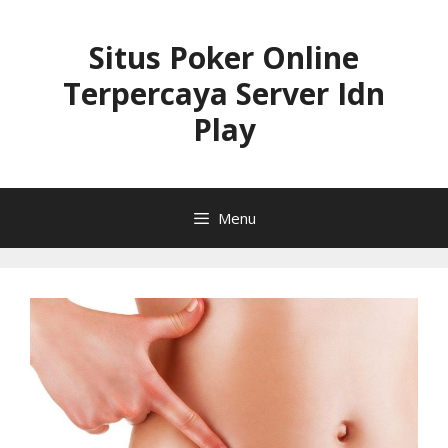
Langsung
ke
Situs Poker Online
isi
Terpercaya Server Idn
Play
Menu