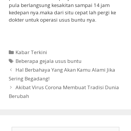
pula berlangsung kesakitan sampai 14 jam
kedepan nya.maka dari situ cepat lah pergi ke
dokter untuk operasi usus buntu nya.
K
Kabar Terkini
a
T
Beberapa gejala usus buntu
t
a
N
Hal Berbahaya Yang Akan Kamu Alami Jika
e
g
a
Sering Begadang!
g
v
Akibat Virus Corona Membuat Tradisi Dunia
o
i
r
Berubah
g
i
a
s
i
T
C