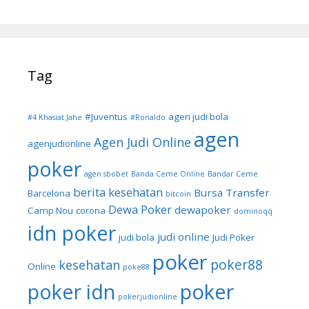
Tag
#Juventus
agen judi bola
#4 Khasiat Jahe
#Ronaldo
agen
Agen Judi Online
agenjudionline
poker
agen sbobet
Banda Ceme Online
Bandar Ceme
berita kesehatan
Bursa Transfer
Barcelona
bitcoin
Dewa Poker
dewapoker
Camp Nou
corona
dominoqq
idn poker
judi online
judi bola
Judi Poker
poker
poker88
kesehatan
Online
poke88
poker idn
poker
pokerjudionline