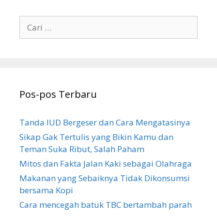
C
a
r
i
u
n
Pos-pos Terbaru
t
u
k
Tanda IUD Bergeser dan Cara Mengatasinya
:
Sikap Gak Tertulis yang Bikin Kamu dan
Teman Suka Ribut, Salah Paham
Mitos dan Fakta Jalan Kaki sebagai Olahraga
Makanan yang Sebaiknya Tidak Dikonsumsi
bersama Kopi
Cara mencegah batuk TBC bertambah parah