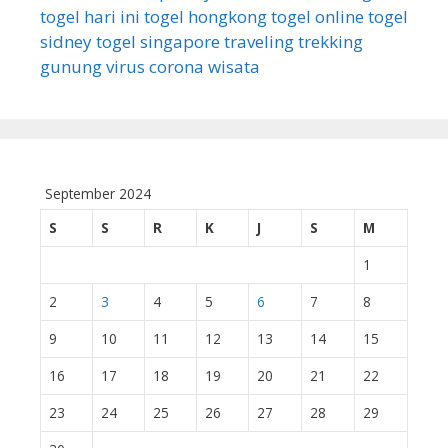
togel hari ini
togel hongkong
togel online
togel
sidney
togel singapore
traveling
trekking
gunung
virus corona
wisata
September 2024
S
S
R
K
J
S
M
1
2
3
4
5
6
7
8
9
10
11
12
13
14
15
16
17
18
19
20
21
22
23
24
25
26
27
28
29