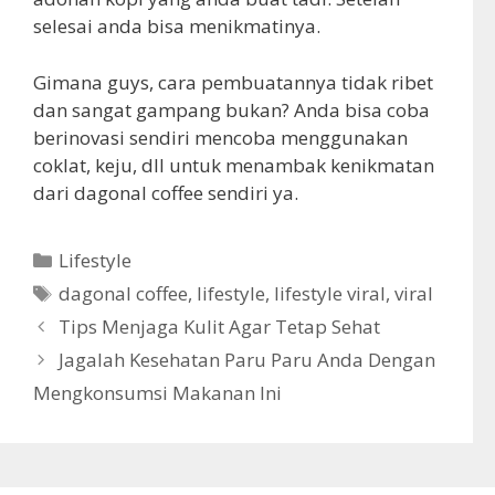
selesai anda bisa menikmatinya.
Gimana guys, cara pembuatannya tidak ribet
dan sangat gampang bukan? Anda bisa coba
berinovasi sendiri mencoba menggunakan
coklat, keju, dll untuk menambak kenikmatan
dari dagonal coffee sendiri ya.
K
Lifestyle
a
T
dagonal coffee
,
lifestyle
,
lifestyle viral
,
viral
t
a
Tips Menjaga Kulit Agar Tetap Sehat
e
g
Jagalah Kesehatan Paru Paru Anda Dengan
g
Mengkonsumsi Makanan Ini
o
r
i