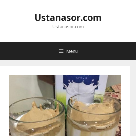
Langsung
ke
Ustanasor.com
isi
Ustanasor.com
Menu