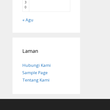
3
0
« Agu
Laman
Hubungi Kami
Sample Page
Tentang Kami