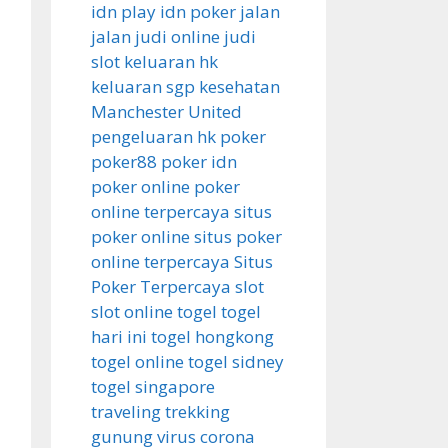
idn play
idn poker
jalan
jalan
judi online
judi
slot
keluaran hk
keluaran sgp
kesehatan
Manchester United
pengeluaran hk
poker
poker88
poker idn
poker online
poker
online terpercaya
situs
poker online
situs poker
online terpercaya
Situs
Poker Terpercaya
slot
slot online
togel
togel
hari ini
togel hongkong
togel online
togel sidney
togel singapore
traveling
trekking
gunung
virus corona