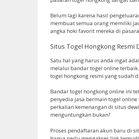
Belum lagi karena hasil pengelua
membuat semua orang memiliki jad
angka hoki favorit mereka di pasaran
Situs Togel Hongkong Resmi 
Satu hal yang harus anda ingat ad
melalui bandar togel online terbaik
togel hongkong resmi yang sudah d
Bandar togel hongkong online ini t
penyedia jasa bermain togel online
perkalian kemenangan di situs dewi4
menguntungkan bukan?
Proses pendaftaran akun baru di si
hanya perlu mengakses link kemudi