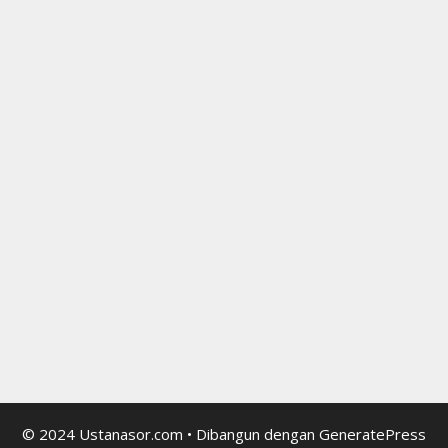
© 2024 Ustanasor.com
• Dibangun dengan
GeneratePress