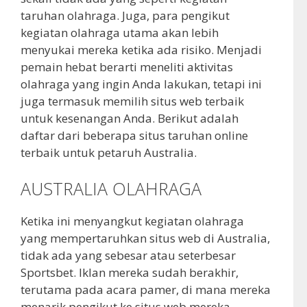
taruhan olahraga. Juga, para pengikut
kegiatan olahraga utama akan lebih
menyukai mereka ketika ada risiko. Menjadi
pemain hebat berarti meneliti aktivitas
olahraga yang ingin Anda lakukan, tetapi ini
juga termasuk memilih situs web terbaik
untuk kesenangan Anda. Berikut adalah
daftar dari beberapa situs taruhan online
terbaik untuk petaruh Australia.
AUSTRALIA OLAHRAGA
Ketika ini menyangkut kegiatan olahraga
yang mempertaruhkan situs web di Australia,
tidak ada yang sebesar atau seterbesar
Sportsbet. Iklan mereka sudah berakhir,
terutama pada acara pamer, di mana mereka
menarik pengikut ke situs web mereka.