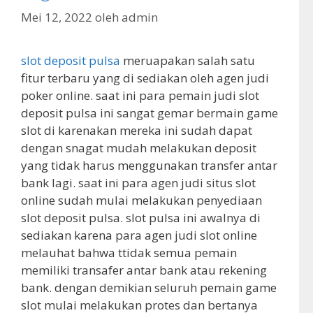
Mei 12, 2022
oleh
admin
slot deposit pulsa
meruapakan salah satu
fitur terbaru yang di sediakan oleh agen judi
poker online. saat ini para pemain judi slot
deposit pulsa ini sangat gemar bermain game
slot di karenakan mereka ini sudah dapat
dengan snagat mudah melakukan deposit
yang tidak harus menggunakan transfer antar
bank lagi. saat ini para agen judi situs slot
online sudah mulai melakukan penyediaan
slot deposit pulsa. slot pulsa ini awalnya di
sediakan karena para agen judi slot online
melauhat bahwa ttidak semua pemain
memiliki transafer antar bank atau rekening
bank. dengan demikian seluruh pemain game
slot mulai melakukan protes dan bertanya