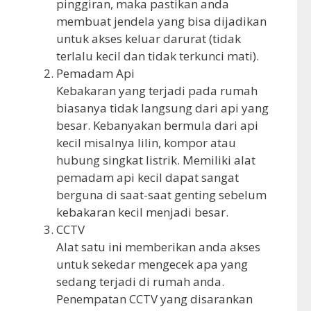
pinggiran, maka pastikan anda
membuat jendela yang bisa dijadikan
untuk akses keluar darurat (tidak
terlalu kecil dan tidak terkunci mati).
Pemadam Api
Kebakaran yang terjadi pada rumah
biasanya tidak langsung dari api yang
besar. Kebanyakan bermula dari api
kecil misalnya lilin, kompor atau
hubung singkat listrik. Memiliki alat
pemadam api kecil dapat sangat
berguna di saat-saat genting sebelum
kebakaran kecil menjadi besar.
CCTV
Alat satu ini memberikan anda akses
untuk sekedar mengecek apa yang
sedang terjadi di rumah anda.
Penempatan CCTV yang disarankan