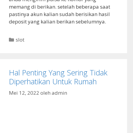
memang di berikan. setelah beberapa saat
pastinya akun kalian sudah berisikan hasil
deposit yang kalian berikan sebelumnya.
K
slot
a
t
e
g
Hal Penting Yang Sering Tidak
o
Diperhatikan Untuk Rumah
r
i
Mei 12, 2022
oleh
admin