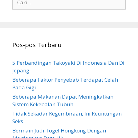
a
r
i
u
n
Pos-pos Terbaru
t
u
k
5 Perbandingan Takoyaki Di Indonesia Dan Di
:
Jepang
Beberapa Faktor Penyebab Terdapat Celah
Pada Gigi
Beberapa Makanan Dapat Meningkatkan
Sistem Kekebalan Tubuh
Tidak Sekadar Kegembiraan, Ini Keuntungan
Seks
Bermain Judi Togel Hongkong Dengan