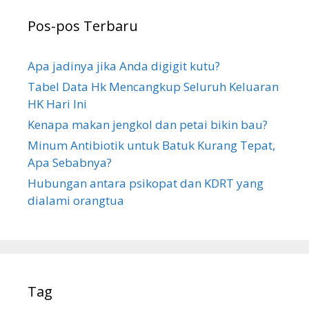
n
Pos-pos Terbaru
t
u
k
Apa jadinya jika Anda digigit kutu?
:
Tabel Data Hk Mencangkup Seluruh Keluaran
HK Hari Ini
Kenapa makan jengkol dan petai bikin bau?
Minum Antibiotik untuk Batuk Kurang Tepat,
Apa Sebabnya?
Hubungan antara psikopat dan KDRT yang
dialami orangtua
Tag