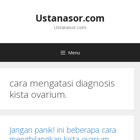
Langsung
ke
Ustanasor.com
isi
Ustanasor.com
Menu
cara mengatasi diagnosis
kista ovarium.
Jangan panik! ini beberapa cara
menghilangkan kista ovarium