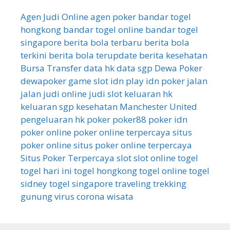
Agen Judi Online
agen poker
bandar togel
hongkong
bandar togel online
bandar togel
singapore
berita bola terbaru
berita bola
terkini
berita bola terupdate
berita kesehatan
Bursa Transfer
data hk
data sgp
Dewa Poker
dewapoker
game slot
idn play
idn poker
jalan
jalan
judi online
judi slot
keluaran hk
keluaran sgp
kesehatan
Manchester United
pengeluaran hk
poker
poker88
poker idn
poker online
poker online terpercaya
situs
poker online
situs poker online terpercaya
Situs Poker Terpercaya
slot
slot online
togel
togel hari ini
togel hongkong
togel online
togel
sidney
togel singapore
traveling
trekking
gunung
virus corona
wisata