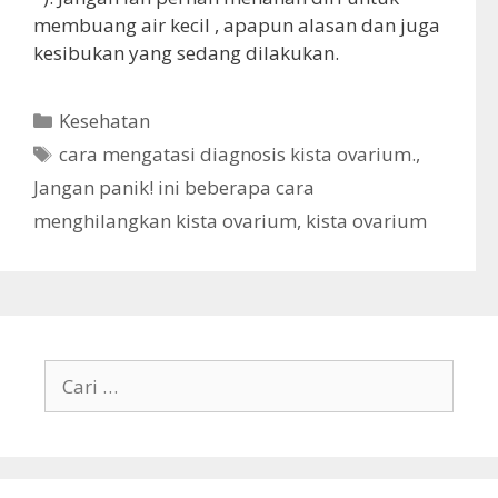
membuang air kecil , apapun alasan dan juga
kesibukan yang sedang dilakukan.
K
Kesehatan
a
T
cara mengatasi diagnosis kista ovarium.
,
t
a
Jangan panik! ini beberapa cara
e
g
menghilangkan kista ovarium
,
kista ovarium
g
o
r
i
C
a
r
i
u