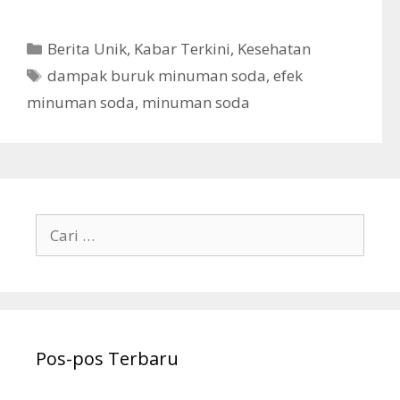
K
Berita Unik
,
Kabar Terkini
,
Kesehatan
a
T
dampak buruk minuman soda
,
efek
t
a
minuman soda
,
minuman soda
e
g
g
o
r
i
C
a
r
i
u
n
Pos-pos Terbaru
t
u