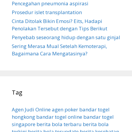
k
Pencegahan pneumonia aspirasi
:
Prosedur islet transplantation
Cinta Ditolak Bikin Emosi? Eits, Hadapi
Penolakan Tersebut dengan Tips Berikut
Penyebab seseorang hidup dengan satu ginjal
Sering Merasa Mual Setelah Kemoterapi,
Bagaimana Cara Mengatasinya?
Tag
Agen Judi Online
agen poker
bandar togel
hongkong
bandar togel online
bandar togel
singapore
berita bola terbaru
berita bola
terkini
berita bola terupdate
berita kesehatan