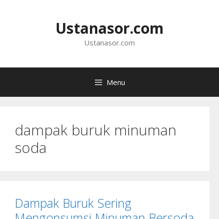
Langsung
ke
Ustanasor.com
isi
Ustanasor.com
Menu
dampak buruk minuman
soda
Dampak Buruk Sering
Mengonsumsi Minuman Bersoda