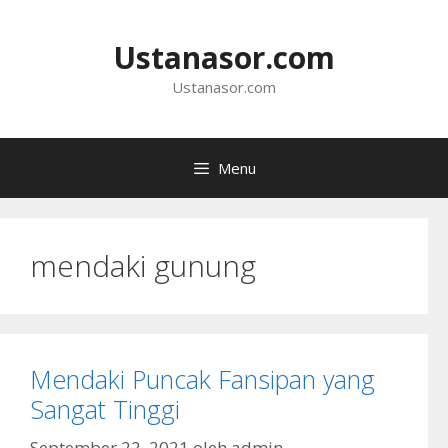
Langsung
ke
Ustanasor.com
isi
Ustanasor.com
Menu
mendaki gunung
Mendaki Puncak Fansipan yang
Sangat Tinggi
September 22, 2021
oleh
admin