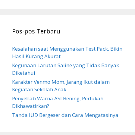
r
i
u
n
Pos-pos Terbaru
t
u
k
Kesalahan saat Menggunakan Test Pack, Bikin
:
Hasil Kurang Akurat
Kegunaan Larutan Saline yang Tidak Banyak
Diketahui
Karakter Venmo Mom, Jarang Ikut dalam
Kegiatan Sekolah Anak
Penyebab Warna ASI Bening, Perlukah
Dikhawatirkan?
Tanda IUD Bergeser dan Cara Mengatasinya