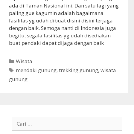
ada di Taman Nasional ini. Dan satu lagi yang
paling gue kagumin adalah bagaimana
fasilitas yg udah dibuat disini disini terjaga
dengan baik. Semoga nanti di Indonesia juga
begitu, segala fasilitas yg udah disediakan
buat pendaki dapat dijaga dengan baik
K
Wisata
a
T
mendaki gunung
,
trekking gunung
,
wisata
t
a
gunung
e
g
g
o
r
i
C
a