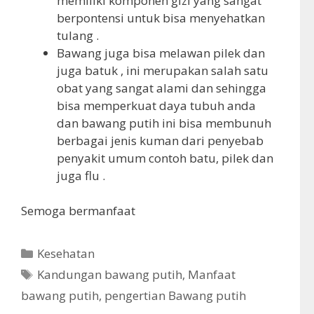
memiliki komponen gizi yang sangat
berpontensi untuk bisa menyehatkan
tulang .
Bawang juga bisa melawan pilek dan
juga batuk , ini merupakan salah satu
obat yang sangat alami dan sehingga
bisa memperkuat daya tubuh anda
dan bawang putih ini bisa membunuh
berbagai jenis kuman dari penyebab
penyakit umum contoh batu, pilek dan
juga flu .
Semoga bermanfaat
K
Kesehatan
a
T
Kandungan bawang putih
,
Manfaat
t
a
bawang putih
,
pengertian Bawang putih
e
g