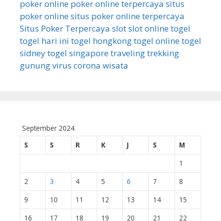
poker online
poker online terpercaya
situs
poker online
situs poker online terpercaya
Situs Poker Terpercaya
slot
slot online
togel
togel hari ini
togel hongkong
togel online
togel
sidney
togel singapore
traveling
trekking
gunung
virus corona
wisata
September 2024
S
S
R
K
J
S
M
1
2
3
4
5
6
7
8
9
10
11
12
13
14
15
16
17
18
19
20
21
22