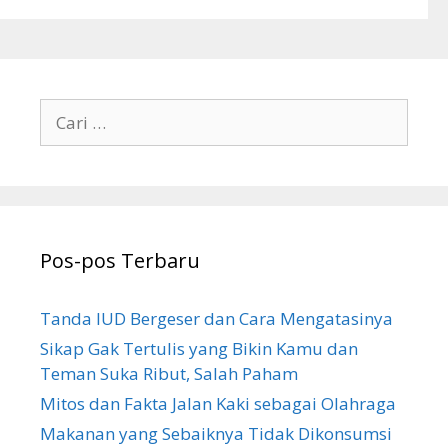
g
o
r
i
C
a
r
i
u
n
Pos-pos Terbaru
t
u
k
Tanda IUD Bergeser dan Cara Mengatasinya
:
Sikap Gak Tertulis yang Bikin Kamu dan
Teman Suka Ribut, Salah Paham
Mitos dan Fakta Jalan Kaki sebagai Olahraga
Makanan yang Sebaiknya Tidak Dikonsumsi