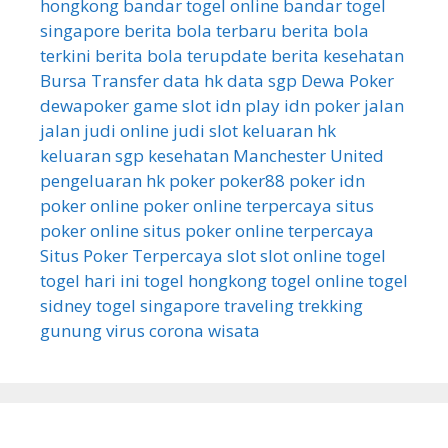
hongkong
bandar togel online
bandar togel
singapore
berita bola terbaru
berita bola
terkini
berita bola terupdate
berita kesehatan
Bursa Transfer
data hk
data sgp
Dewa Poker
dewapoker
game slot
idn play
idn poker
jalan
jalan
judi online
judi slot
keluaran hk
keluaran sgp
kesehatan
Manchester United
pengeluaran hk
poker
poker88
poker idn
poker online
poker online terpercaya
situs
poker online
situs poker online terpercaya
Situs Poker Terpercaya
slot
slot online
togel
togel hari ini
togel hongkong
togel online
togel
sidney
togel singapore
traveling
trekking
gunung
virus corona
wisata