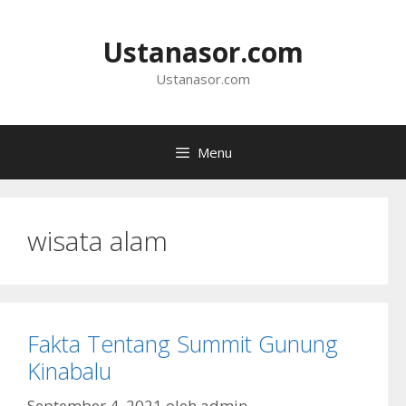
Langsung
ke
Ustanasor.com
isi
Ustanasor.com
Menu
wisata alam
Fakta Tentang Summit Gunung
Kinabalu
September 4, 2021
oleh
admin