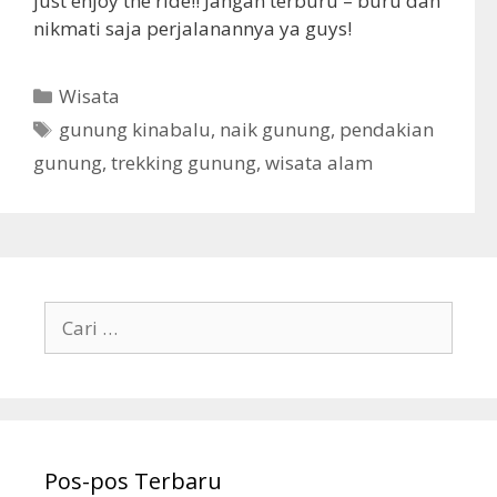
just enjoy the ride!! Jangan terburu – buru dan
nikmati saja perjalanannya ya guys!
K
Wisata
a
T
gunung kinabalu
,
naik gunung
,
pendakian
t
a
gunung
,
trekking gunung
,
wisata alam
e
g
g
o
r
i
C
a
r
i
u
n
Pos-pos Terbaru
t