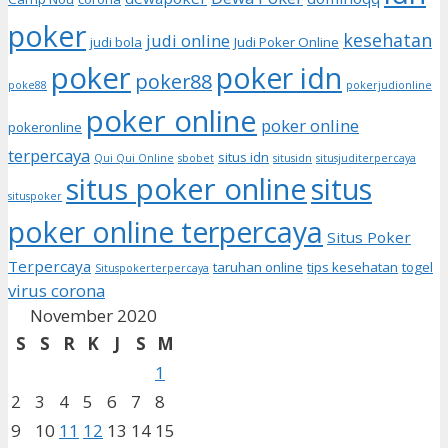
poker
kesehatan
judi online
judi bola
Judi Poker Online
poker
poker idn
poker88
poke88
pokerjudionline
poker online
poker online
pokeronline
terpercaya
situs idn
Qui Qui Online
sbobet
situsidn
situsjuditerpercaya
situs poker online
situs
situspoker
poker online terpercaya
Situs Poker
Terpercaya
taruhan online
tips kesehatan
togel
Situspokerterpercaya
virus corona
November 2020
S
S
R
K
J
S
M
1
2
3
4
5
6
7
8
9
10
11
12
13
14
15