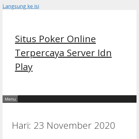
Langsung ke isi
Situs Poker Online
Terpercaya Server Idn
Play
Menu
Hari:
23 November 2020